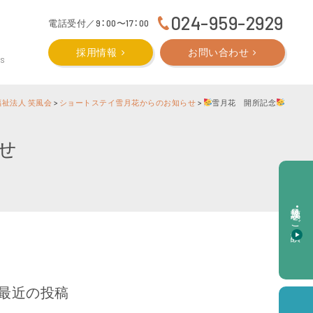
024-959-2929
電話受付／9：00〜17：00
採用情報
お問い合わせ
CS
福祉法人 笑風会
>
ショートステイ雪月花からのお知らせ
>
雪月花 開所記念
せ
施設見学・ご相談
最近の投稿