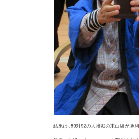
結果は、89対92の大接戦の末
白組
が勝利