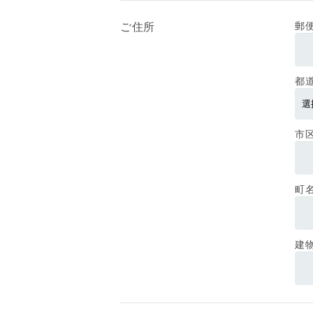
ご住所
郵
都
市
町
建物