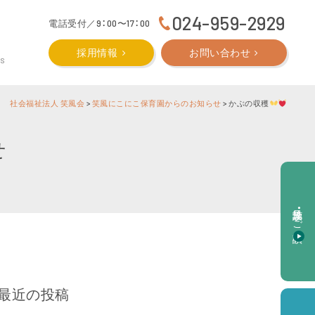
024-959-2929
電話受付／9：00〜17：00
採用情報
お問い合わせ
CS
社会福祉法人 笑風会
>
笑風にこにこ保育園からのお知らせ
>
かぶの収穫
せ
施設見学・ご相談
最近の投稿