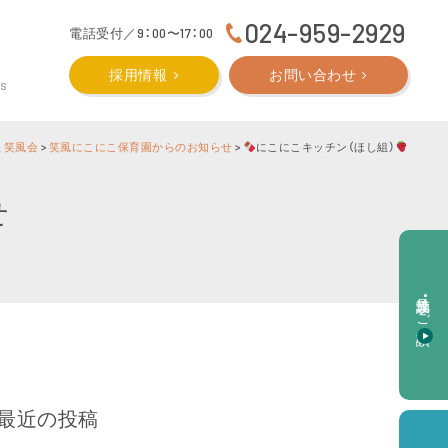
024-959-2929
電話受付／9：00〜17：00
採用情報
お問い合わせ
CS
 笑風会
>
笑風にこにこ保育園からのお知らせ
>
にこにこキッチン（ほし組）
せ
施設見学・ご相談
最近の投稿