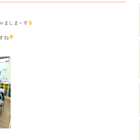
ゃましま～す
すね