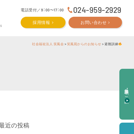
024-959-2929
電話受付／9：00〜17：00
採用情報
お問い合わせ
CS
社会福祉法人 笑風会
>
笑風苑からのお知らせ
>
避難訓練
施設見学・ご相談
最近の投稿