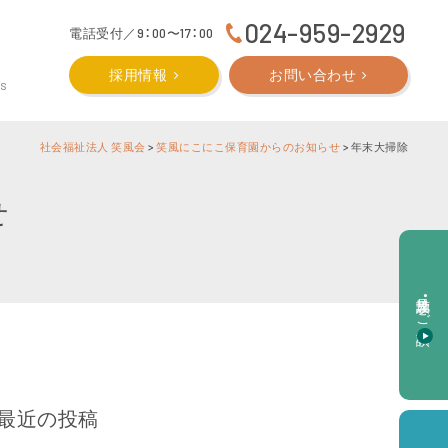
024-959-2929
電話受付／9：00〜17：00
採用情報
お問い合わせ
CS
社会福祉法人 笑風会
>
笑風にこにこ保育園からのお知らせ
>
年末大掃除
せ
施設見学・ご相談
最近の投稿