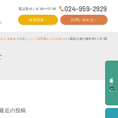
024-959-2929
電話受付／9：00〜17：00
採用情報
お問い合わせ
CS
法人 笑風会
>
笑風にこにこ保育園からのお知らせ
>
虹の架け橋学習（１月）
せ
施設見学・ご相談
最近の投稿