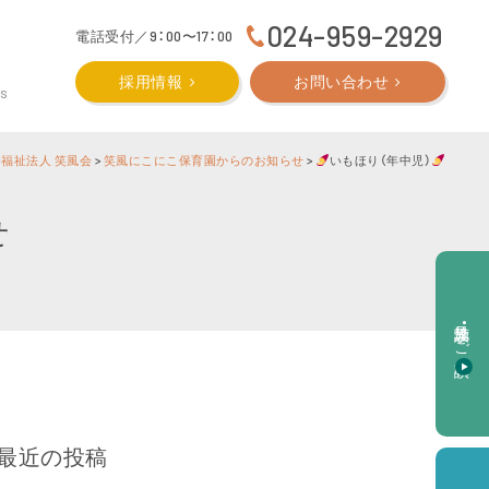
024-959-2929
電話受付／9：00〜17：00
採用情報
お問い合わせ
CS
福祉法人 笑風会
>
笑風にこにこ保育園からのお知らせ
>
いもほり（年中児）
せ
施設見学・ご相談
最近の投稿