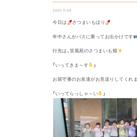
2024.11.09
今日は
さつまいもほり
年中さんがバスに乗ってお出かけです
行先は、笑風苑のさつまいも畑
「いってきま～す
」
お留守番のお友達がお見送りしてくれ
「いってらっしゃ～い
」