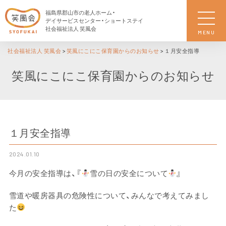
福島県郡山市の老人ホーム・
デイサービスセンター・ショートステイ
社会福祉法人 笑風会
MENU
社会福祉法人 笑風会
>
笑風にこにこ保育園からのお知らせ
>
１月安全指導
笑風にこにこ保育園からのお知らせ
１月安全指導
2024.01.10
今月の安全指導は、『
雪の日の安全について
』
雪道や暖房器具の危険性について、みんなで考えてみまし
た