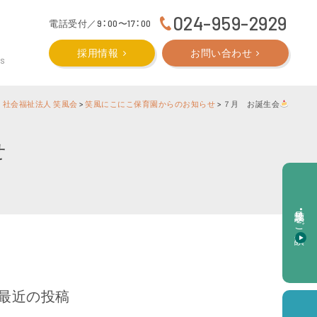
024-959-2929
電話受付／9：00〜17：00
採用情報
お問い合わせ
CS
社会福祉法人 笑風会
>
笑風にこにこ保育園からのお知らせ
>
７月 お誕生会
せ
施設見学・ご相談
最近の投稿