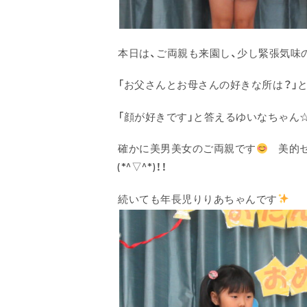
本日は、ご両親も来園し、少し緊張気味
「お父さんとお母さんの好きな所は？」
「顔が好きです」と答えるゆいなちゃん
確かに美男美女のご両親です
美的セ
(*^▽^*)！！
続いても年長児りりあちゃんです